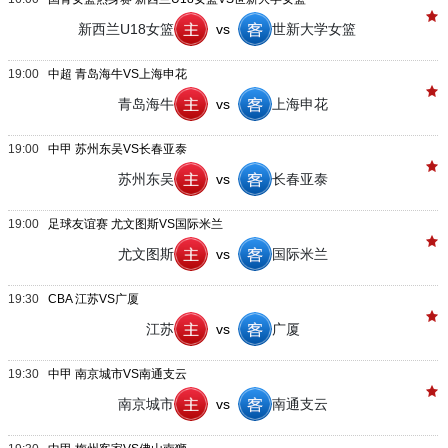
新西兰U18女篮
vs
世新大学女篮
19:00
中超 青岛海牛VS上海申花
青岛海牛
vs
上海申花
19:00
中甲 苏州东吴VS长春亚泰
苏州东吴
vs
长春亚泰
19:00
足球友谊赛 尤文图斯VS国际米兰
尤文图斯
vs
国际米兰
19:30
CBA 江苏VS广厦
江苏
vs
广厦
19:30
中甲 南京城市VS南通支云
南京城市
vs
南通支云