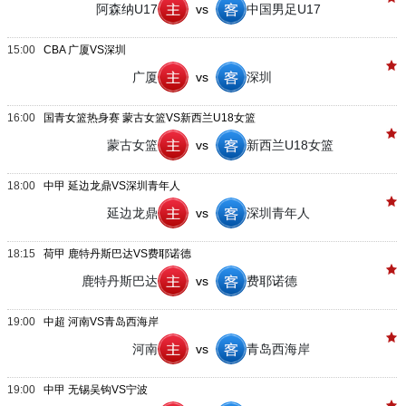
阿森纳U17
vs
中国男足U17
15:00
CBA 广厦VS深圳
广厦
vs
深圳
16:00
国青女篮热身赛 蒙古女篮VS新西兰U18女篮
蒙古女篮
vs
新西兰U18女篮
18:00
中甲 延边龙鼎VS深圳青年人
延边龙鼎
vs
深圳青年人
18:15
荷甲 鹿特丹斯巴达VS费耶诺德
鹿特丹斯巴达
vs
费耶诺德
19:00
中超 河南VS青岛西海岸
河南
vs
青岛西海岸
19:00
中甲 无锡吴钩VS宁波