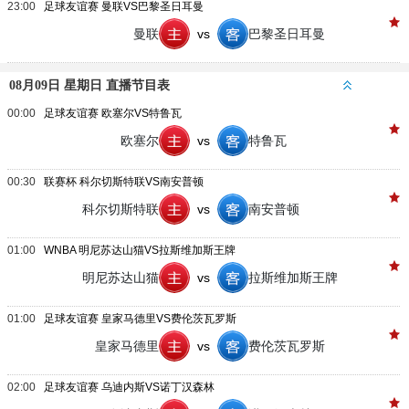
23:00
足球友谊赛 曼联VS巴黎圣日耳曼
曼联
vs
巴黎圣日耳曼
08月09日 星期日 直播节目表
00:00
足球友谊赛 欧塞尔VS特鲁瓦
欧塞尔
vs
特鲁瓦
00:30
联赛杯 科尔切斯特联VS南安普顿
科尔切斯特联
vs
南安普顿
01:00
WNBA 明尼苏达山猫VS拉斯维加斯王牌
明尼苏达山猫
vs
拉斯维加斯王牌
01:00
足球友谊赛 皇家马德里VS费伦茨瓦罗斯
皇家马德里
vs
费伦茨瓦罗斯
02:00
足球友谊赛 乌迪内斯VS诺丁汉森林