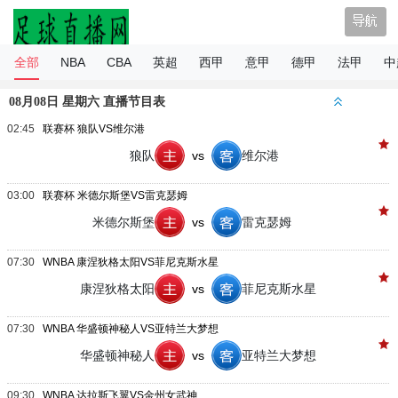
足球直播网
全部
NBA
CBA
英超
西甲
意甲
德甲
法甲
中
08月08日 星期六 直播节目表
02:45
联赛杯 狼队VS维尔港
狼队
vs
维尔港
03:00
联赛杯 米德尔斯堡VS雷克瑟姆
米德尔斯堡
vs
雷克瑟姆
07:30
WNBA 康涅狄格太阳VS菲尼克斯水星
康涅狄格太阳
vs
菲尼克斯水星
07:30
WNBA 华盛顿神秘人VS亚特兰大梦想
华盛顿神秘人
vs
亚特兰大梦想
09:30
WNBA 达拉斯飞翼VS金州女武神